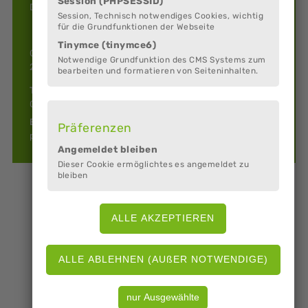
Session (PHPSESSID)
Den Frauenchor aus Köhlen leitet Anya Mahnken.
Session, Technisch notwendiges Cookies, wichtig
für die Grundfunktionen der Webseite
Tinymce (tinymce6)
Geestensether Straße 15
Notwendige Grundfunktion des CMS Systems zum
27624 Geestland (Köhlen)
bearbeiten und formatieren von Seiteninhalten.
Telefon:
04708 8374734
E-Mail:
Präferenzen
post@anyamahnken.de
Angemeldet bleiben
Dieser Cookie ermöglichtes es angemeldet zu
bleiben