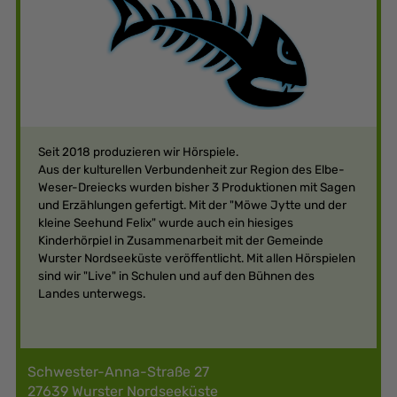
Schiffdorf
Loxstedt
Hagen i. Br.
Beverstedt
Stadt Geestland
Online
Seit 2018 produzieren wir Hörspiele.
RUBRIK
Aus der kulturellen Verbundenheit zur Region des Elbe-
Weser-Dreiecks wurden bisher 3 Produktionen mit Sagen
Beruf
und Erzählungen gefertigt. Mit der "Möwe Jytte und der
Elternsein
kleine Seehund Felix" wurde auch ein hiesiges
Geschichte und Heimatpflege
Kinderhörpiel in Zusammenarbeit mit der Gemeinde
Kunst und Kreatives
Wurster Nordseeküste veröffentlicht. Mit allen Hörspielen
Literatur
sind wir "Live" in Schulen und auf den Bühnen des
Museen
Landes unterwegs.
Musik
Natur
Politik
Religion
Schwester-Anna-Straße 27
Sonstige Themen
27639 Wurster Nordseeküste
Sonstige Themen