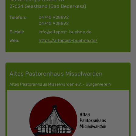
27624 Geestland (Bad Bederkesa)
Telefon:
04745 928892
04745 928892
E-Mail:
info@altepost-buehne.de
Web:
https://altepost-buehne.de/
Altes Pastorenhaus Misselwarden
Altes Pastorenhaus Misselwarden e.V. - Bürgerverein