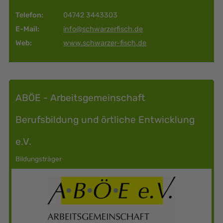
Sport
Telefon:
04742 3443303
Sprache
E-Mail:
info@schwarzerfisch.de
Theater
Weitere Themen
Web:
www.schwarzer-fisch.de
ZIELGRUPPE
bis 5 Jahre
ABÖE - Arbeitsgemeinschaft
6 bis 10 Jahre
11 bis 14 Jahre
15 bis 18 Jahre
Berufsbildung und örtliche Entwicklung
Erwachsene
Senior*innen
e.V.
Migrant*innen
Bildungsträger
Familien