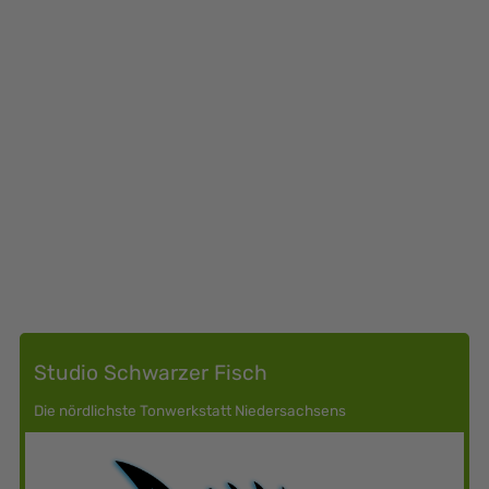
REGION
Studio Schwarzer Fisch
Stadt Cuxhaven
außerhalb des LK Cuxhaven
Die nördlichste Tonwerkstatt Niedersachsens
Land Hadeln
Hemmoor
Börde Lamstedt
Wurster Nordseeküste