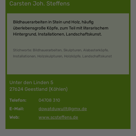
Carsten Joh. Steffens
Bildhauerarbeiten in Stein und Holz, häufig
überlebensgroße Köpfe, zum Teil mit literarischem
Hintergrund, Installationen, Landschaftskunst.
Stichworte: Bildhauerarbeiten, Skulpturen, Alabasterköpfe,
Installationen, Holzskulpturen, Holzköpfe, Landschaftskunst
Unter den Linden 5
27624 Geestland (Köhlen)
Telefon:
04708 310
E-Mail:
dowatduwullt@gmx.de
Web:
www.scsteffens.de