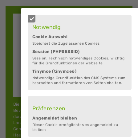
Notwendig
Cookie Auswahl
Speichert die Zugelassenen Cookies
Session (PHPSESSID)
Session, Technisch notwendiges Cookies, wichtig
für die Grundfunktionen der Webseite
Tinymce (tinymce6)
Notwendige Grundfunktion des CMS Systems zum
bearbeiten und formatieren von Seiteninhalten.
Die NABU–Ortsgruppe in der damaligen Samtgemeinde
Präferenzen
Beverstedt wurde am 24.3.1993 gegründet. Wir möchten
durch unser Wirken dazu beitragen, dass unsere schöne
Angemeldet bleiben
Landschaft in ihrer ursprünglichen Form erhalten wird.
Dieser Cookie ermöglichtes es angemeldet zu
Gerne stehen wir für Fragen und Beratung in und um
bleiben
Haus und Garten zur Verfügung: z.B.: Fragen zu giftigen