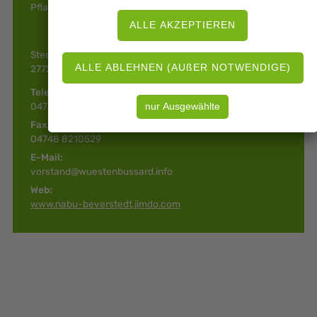
Pflanzen, Pilzen oder unbekannten Insekten etc.
Stedener Straße 50
27729 Holste (Oldendorf)
Telefon:
04748 9319500
Fax:
04748 8210529
E-Mail:
vorstand@wuestenbussard.info
Web:
www.nabu-beverstedt.jimdo.com