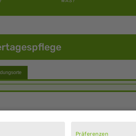
?
WAS?
ertagespflege
Präferenzen