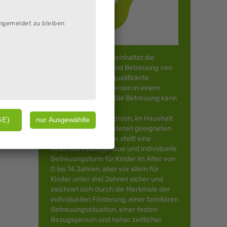
ngemeldet zu bleiben
Kindertagespflege beinhaltet die
Bildung, Erziehung und Betreuung von
Kindern durch eine qualifizierte
Kindertagespflegeperson in einem
familiären Rahmen. Die Betreuung kann
im Haushalt der
Kindertagespflegeperson, im Haushalt
der Eltern oder in anderen geeigneten
Räumen erfolgen. Sie stellt eine
besonders passgenaue und individuelle
Betreuungsform für Kinder im Alter von
0 bis 14 Jahren, aber vor allem für
Kinder unter drei Jahren sicher und
zeichnet sich durch die Merkmale der
individuellen Förderung, einer familiären
Betreuungssituation, einer festen
Bezugsperson und hoher zeitlicher