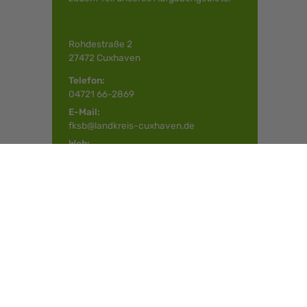
Rohdestraße 2
27472 Cuxhaven
Telefon:
04721 66-2869
E-Mail:
fksb@landkreis-cuxhaven.de
Web:
www.landkreis-cuxhaven.de