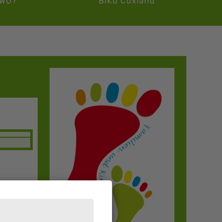
WO?
BiKu Cuxland