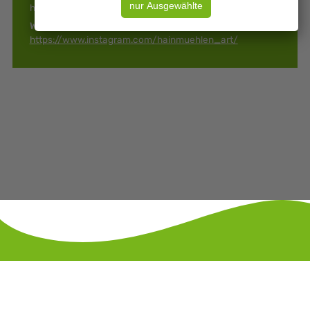
hainmuehlen_art@posteo.de
Web:
https://www.instagram.com/hainmuehlen_art/
KONTAKT
IMPRESSUM
DATENSCHUTZ