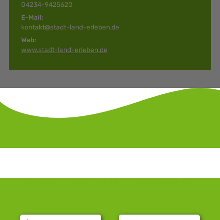
04234-9425620
E-Mail:
kontakt@stadt-land-erleben.de
Web:
www.stadt-land-erleben.de
KONTAKT
IMPRESSUM
DATENSCHUTZ