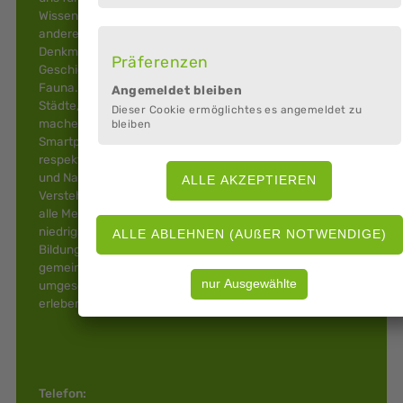
Wissensimpulsen begeistern und sensibilisieren wir unter
anderem für die Themen Geschichte, Architektur,
Denkmalschutz, Kultur, Heimatkunde, jüdische
Präferenzen
Geschichte, Technik, Stadtnatur, Geologie, Flora und
Fauna. Wir entwickeln sogenannte "Entdeckerpfade" für
Angemeldet bleiben
Städte, Dörfer und Naturlandschaften. Die Touren
Dieser Cookie ermöglichtes es angemeldet zu
machen Themen & Zusammenhänge vor Ort mit dem
bleiben
Smartphone hautnah erlebbar und fördern einen
respektvollen und nachhaltigen Umgang mit Kulturgütern
und Naturlandschaften. Unser Motto: Entdecken.
Verstehen. Wertschätzen. Die Entdeckerpfade sind für
alle Menschen jederzeit frei verfügbar. Der
niedrigschwellige Zugang trägt zu mehr
Bildungsgerechtigkeit und Teilhabe bei. Mehr über unser
gemeinnütziges Bildungsprojekt und alle bereits
umgesetzten Entdeckerpfade: www.stadt-land-
erleben.de
Telefon: