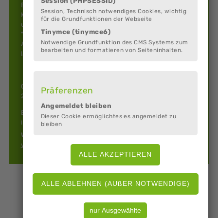
Session (PHPSESSID)
Elina Sieber & Hermann Kleist Wir bieten eine
Session, Technisch notwendiges Cookies, wichtig
Kreativwerkstatt sowie Kunst & Keramik. Unser Angebot
für die Grundfunktionen der Webseite
umfasst auch Kurse, etwa eine "Malwerkstatt" oder
Tinymce (tinymce6)
"Formen mit Ton - auf einem Kindergeburtstag".
Notwendige Grundfunktion des CMS Systems zum
Anlässlich des 40-jährigen Bestehens unserer Werkstatt
bearbeiten und formatieren von Seiteninhalten.
laden wir Sie herzlich ein, uns zu besuchen.
Große Dammstraße 34
Präferenzen
21762 Otterndorf
Angemeldet bleiben
E-Mail:
Dieser Cookie ermöglichtes es angemeldet zu
info@topfwerksued.de
bleiben
Web:
www.schoepfwerke.de